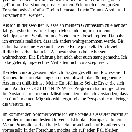
geführt und verstanden, dass es in dem Feld noch einen großen
Forschungsbedarf gibt. Dadurch entstand mein Traum, Ärztin und
Forscherin zu werden.
Als ich in der zwölften Klasse an meinem Gymnasium zu einer der
Jahrgangsbesten wurde, fingen Mitschüler an, mich in einer
Schulpause mit Schildern und Sketchen zu beschimpfen. Da habe
ich erstmals realisiert, dass ich anders wahrgenommen werde. Bis
dahin hatte meine Herkunft nie eine Rolle gespielt. Durch viel
Reflexionsarbeit kann ich Alltagsrassismus heute besser
wahrnehmen. Die Erfahrung hat mich aber auch stark gemacht. Ich
habe gelernt, ungerechtes Verhalten nicht zu akzeptieren.
Bei Medizinkongressen habe ich Fragen gestellt und Professoren für
Kooperationsprojekte angesprochen, obwohl das für angehende
Ärztinnen unüblich ist. Meine Empfehlung: Sei die Erste, die sich
traut. Auch das GEH DEINEN WEG-Programm hat mir geholfen.
Im Austausch mit meinen Mitstipendiaten habe ich verstanden, dass
ich durch meinen Migrationshintergrund eine Perspektive mitbringe,
die wertvoll ist.
Im kommenden Sommer werde ich eine Stelle als Assistenzärztin an
einer der renommiertesten Universitätskliniken Europas antreten.
Meine Promotionsarbeit hatte ich davor weltweit auf Konferenzen
vorgestellt. In der Forschung möchte ich auf jeden Fall bleiben.