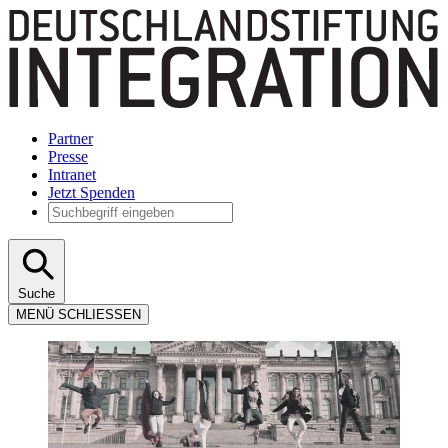
Partner
Presse
Intranet
Jetzt Spenden
Suche
MENÜ
SCHLIESSEN