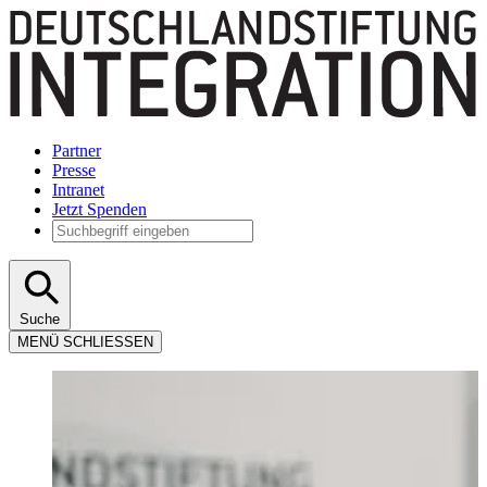
Partner
Presse
Intranet
Jetzt Spenden
Suche
MENÜ
SCHLIESSEN