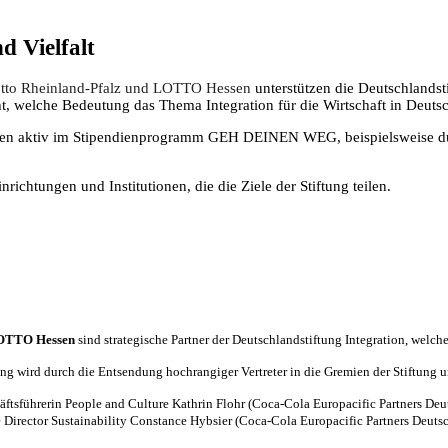
d Vielfalt
otto Rheinland-Pfalz und LOTTO Hessen
unterstützen die Deutschlandsti
cht, welche Bedeutung das Thema Integration für die Wirtschaft in Deuts
Jahren aktiv im Stipendienprogramm GEH DEINEN WEG, beispielsweise du
ichtungen und Institutionen, die die Ziele der Stiftung teilen.
 LOTTO Hessen
sind strategische Partner der Deutschlandstiftung Integration, welche 
ng wird durch die Entsendung hochrangiger Vertreter in die Gremien der Stiftung un
sführerin People and Culture Kathrin Flohr (Coca-Cola Europacific Partners Deu
rector Sustainability Constance Hybsier (Coca-Cola Europacific Partners Deutsc