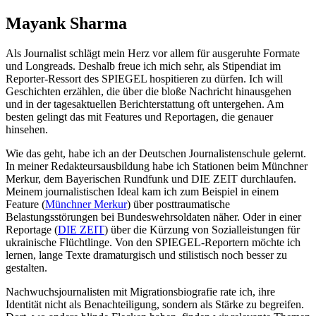
Mayank Sharma
Als Journalist schlägt mein Herz vor allem für ausgeruhte Formate
und Longreads. Deshalb freue ich mich sehr, als Stipendiat im
Reporter-Ressort des SPIEGEL hospitieren zu dürfen. Ich will
Geschichten erzählen, die über die bloße Nachricht hinausgehen
und in der tagesaktuellen Berichterstattung oft untergehen. Am
besten gelingt das mit Features und Reportagen, die genauer
hinsehen.
Wie das geht, habe ich an der Deutschen Journalistenschule gelernt.
In meiner Redakteursausbildung habe ich Stationen beim Münchner
Merkur, dem Bayerischen Rundfunk und DIE ZEIT durchlaufen.
Meinem journalistischen Ideal kam ich zum Beispiel in einem
Feature (
Münchner Merkur
) über posttraumatische
Belastungsstörungen bei Bundeswehrsoldaten näher. Oder in einer
Reportage (
DIE ZEIT
) über die Kürzung von Sozialleistungen für
ukrainische Flüchtlinge. Von den SPIEGEL-Reportern möchte ich
lernen, lange Texte dramaturgisch und stilistisch noch besser zu
gestalten.
Nachwuchsjournalisten mit Migrationsbiografie rate ich, ihre
Identität nicht als Benachteiligung, sondern als Stärke zu begreifen.