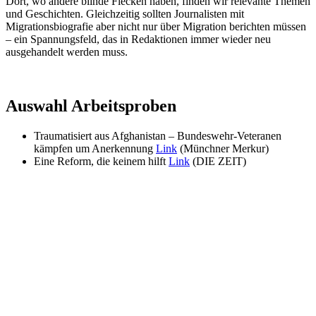
Dort, wo andere blinde Flecken haben, finden wir relevante Themen
und Geschichten. Gleichzeitig sollten Journalisten mit
Migrationsbiografie aber nicht nur über Migration berichten müssen
– ein Spannungsfeld, das in Redaktionen immer wieder neu
ausgehandelt werden muss.
Auswahl Arbeitsproben
Traumatisiert aus Afghanistan – Bundeswehr-Veteranen
kämpfen um Anerkennung
Link
(Münchner Merkur)
Eine Reform, die keinem hilft
Link
(DIE ZEIT)
Deutschlandstiftung Integration