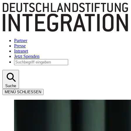
Partner
Presse
Intranet
Jetzt Spenden
Suche
MENÜ
SCHLIESSEN