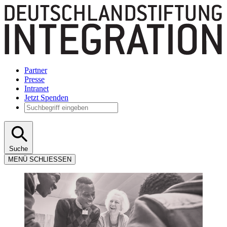
Partner
Presse
Intranet
Jetzt Spenden
Suche
MENÜ
SCHLIESSEN