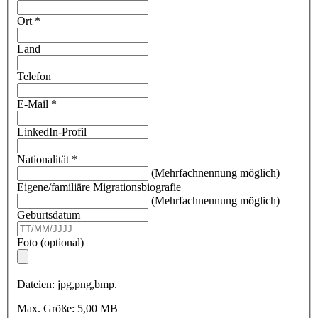
Ort
*
Land
Telefon
E-Mail
*
LinkedIn-Profil
Nationalität
*
(Mehrfachnennung möglich)
Eigene/familiäre Migrationsbiografie
(Mehrfachnennung möglich)
Geburtsdatum
Foto (optional)
Dateien: jpg,png,bmp.
Max. Größe: 5,00 MB