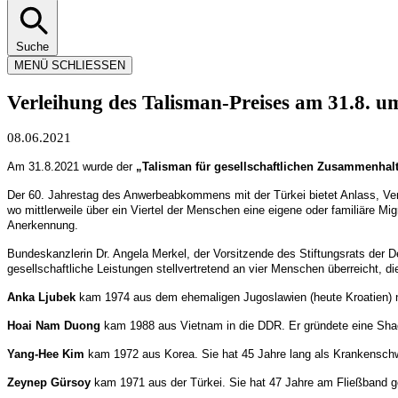
Suche
MENÜ
SCHLIESSEN
Verleihung des Talisman-Preises am 31.8. 
08.06.2021
Am 31.8.2021 wurde der
„Talisman für gesellschaftlichen Zusammenhal
Der 60. Jahrestag des Anwerbeabkommens mit der Türkei bietet Anlass, Vert
wo mittlerweile über ein Viertel der Menschen eine eigene oder familiäre M
Anerkennung.
Bundeskanzlerin Dr. Angela Merkel, der Vorsitzende des Stiftungsrats der 
gesellschaftliche Leistungen stellvertretend an vier Menschen überreich
Anka Ljubek
kam 1974 aus dem ehemaligen Jugoslawien (heute Kroatien) n
Hoai Nam Duong
kam 1988 aus Vietnam in die DDR. Er gründete eine Shao
Yang-Hee Kim
kam 1972 aus Korea. Sie hat 45 Jahre lang als Krankenschw
Zeynep Gürsoy
kam 1971 aus der Türkei. Sie hat 47 Jahre am Fließband ge