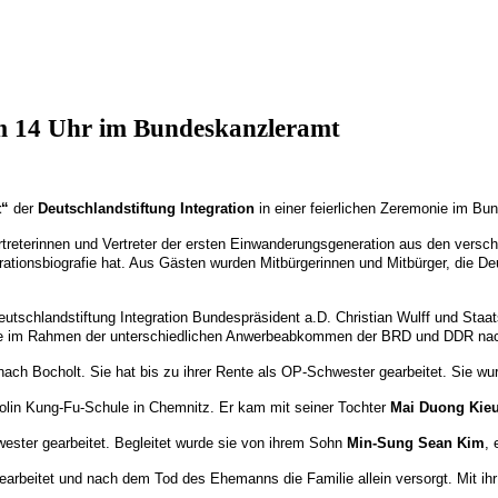
um 14 Uhr im Bundeskanzleramt
t“
der
Deutschlandstiftung Integration
in einer feierlichen Zeremonie im Bu
reterinnen und Vertreter der ersten Einwanderungsgeneration aus den verschi
igrationsbiografie hat. Aus Gästen wurden Mitbürgerinnen und Mitbürger, die 
Deutschlandstiftung Integration Bundespräsident a.D. Christian Wulff und St
t, die im Rahmen der unterschiedlichen Anwerbeabkommen der BRD und DDR na
ach Bocholt. Sie hat bis zu ihrer Rente als OP-Schwester gearbeitet. Sie w
lin Kung-Fu-Schule in Chemnitz. Er kam mit seiner Tochter
Mai Duong Kie
ester gearbeitet. Begleitet wurde sie von ihrem Sohn
Min-Sung Sean Kim
, 
arbeitet und nach dem Tod des Ehemanns die Familie allein versorgt. Mit ih