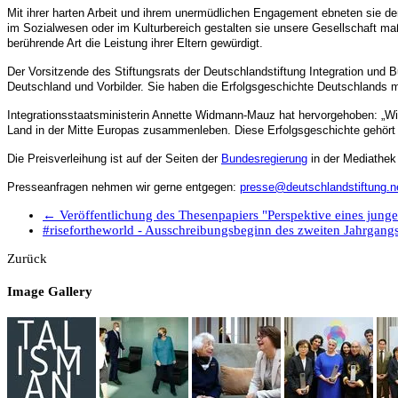
Mit ihrer harten Arbeit und ihrem unermüdlichen Engagement ebneten sie den 
im Sozialwesen oder im Kulturbereich gestalten sie unsere Gesellschaft maß
berührende Art die Leistung ihrer Eltern gewürdigt.
Der Vorsitzende des Stiftungsrats der Deutschlandstiftung Integration und Bu
Deutschland und Vorbilder. Sie haben die Erfolgsgeschichte Deutschlands 
Integrationsstaatsministerin Annette Widmann-Mauz hat hervorgehoben: „Wir
Land in der Mitte Europas zusammenleben. Diese Erfolgsgeschichte gehört i
Die Preisverleihung ist auf der Seiten der
Bundesregierung
in der Mediathek
Presseanfragen nehmen wir gerne entgegen:
presse@deutschlandstiftung.n
←
Veröffentlichung des Thesenpapiers "Perspektive eines jung
#risefortheworld - Ausschreibungsbeginn des zweiten Jahrgang
Zurück
Image Gallery