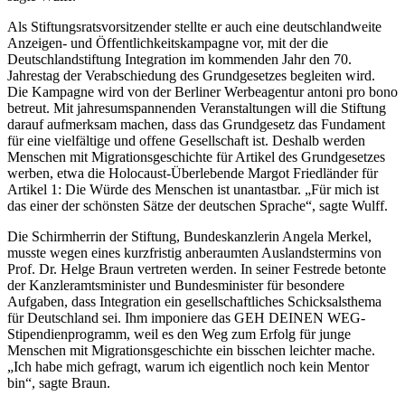
Als Stiftungsratsvorsitzender stellte er auch eine deutschlandweite
Anzeigen- und Öffentlichkeitskampagne vor, mit der die
Deutschlandstiftung Integration im kommenden Jahr den 70.
Jahrestag der Verabschiedung des Grundgesetzes begleiten wird.
Die Kampagne wird von der Berliner Werbeagentur antoni pro bono
betreut. Mit jahresumspannenden Veranstaltungen will die Stiftung
darauf aufmerksam machen, dass das Grundgesetz das Fundament
für eine vielfältige und offene Gesellschaft ist. Deshalb werden
Menschen mit Migrationsgeschichte für Artikel des Grundgesetzes
werben, etwa die Holocaust-Überlebende Margot Friedländer für
Artikel 1: Die Würde des Menschen ist unantastbar. „Für mich ist
das einer der schönsten Sätze der deutschen Sprache“, sagte Wulff.
Die Schirmherrin der Stiftung, Bundeskanzlerin Angela Merkel,
musste wegen eines kurzfristig anberaumten Auslandstermins von
Prof. Dr. Helge Braun vertreten werden. In seiner Festrede betonte
der Kanzleramtsminister und Bundesminister für besondere
Aufgaben, dass Integration ein gesellschaftliches Schicksalsthema
für Deutschland sei. Ihm imponiere das GEH DEINEN WEG-
Stipendienprogramm, weil es den Weg zum Erfolg für junge
Menschen mit Migrationsgeschichte ein bisschen leichter mache.
„Ich habe mich gefragt, warum ich eigentlich noch kein Mentor
bin“, sagte Braun.