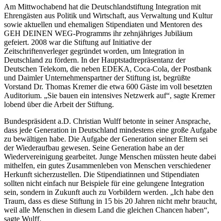
Am Mittwochabend hat die Deutschlandstiftung Integration mit
Ehrengästen aus Politik und Wirtschaft, aus Verwaltung und Kultur
sowie aktuellen und ehemaligen Stipendiaten und Mentoren des
GEH DEINEN WEG-Programms ihr zehnjähriges Jubiläum
gefeiert. 2008 war die Stiftung auf Initiative der
Zeitschriftenverleger gegründet worden, um Integration in
Deutschland zu fördern. In der Hauptstadtrepräsentanz der
Deutschen Telekom, die neben EDEKA, Coca-Cola, der Postbank
und Daimler Unternehmenspartner der Stiftung ist, begrüßte
Vorstand Dr. Thomas Kremer die etwa 600 Gäste im voll besetzten
Auditorium. „Sie bauen ein intensives Netzwerk auf“, sagte Kremer
lobend über die Arbeit der Stiftung.
Bundespräsident a.D. Christian Wulff betonte in seiner Ansprache,
dass jede Generation in Deutschland mindestens eine große Aufgabe
zu bewältigen habe. Die Aufgabe der Generation seiner Eltern sei
der Wiederaufbau gewesen. Seine Generation habe an der
Wiedervereinigung gearbeitet. Junge Menschen müssten heute dabei
mithelfen, ein gutes Zusammenleben von Menschen verschiedener
Herkunft sicherzustellen. Die Stipendiatinnen und Stipendiaten
sollten nicht einfach nur Beispiele für eine gelungene Integration
sein, sondern in Zukunft auch zu Vorbildern werden. „Ich habe den
Traum, dass es diese Stiftung in 15 bis 20 Jahren nicht mehr braucht,
weil alle Menschen in diesem Land die gleichen Chancen haben“,
sagte Wulff.