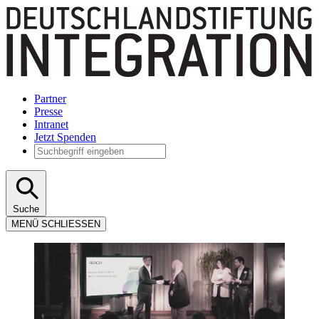
Partner
Presse
Intranet
Jetzt Spenden
Suche
MENÜ
SCHLIESSEN