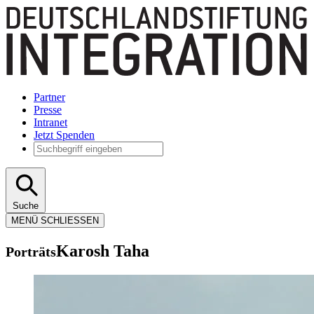
Partner
Presse
Intranet
Jetzt Spenden
Suche
MENÜ
SCHLIESSEN
Karosh Taha
Porträts