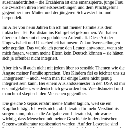
auseinanderdriftet – die Erzählerin ist eine emanzipierte, junge Frau,
die zwischen ihren Freiheitsbestrebungen und dem Pflichtgefühl
gegenüber ihrer Mutter und der jüngeren Schwester hin- und
herpendelt.
Im Alter von neun Jahren bin ich mit meiner Familie aus dem
irakischen Teil Kurdistan ins Ruhrgebiet gekommen. Wir hatten
über ein Jahrzehnt einen geduldeten Aufenthalt. Diese Art der
Ungewissheit und Unsicherheit hat unsere Zukunftsvorstellungen
sehr geprägt. Das würde ich gerne den Leuten antworten, wenn sie
mich fragen, warum meine Eltern kein Deutsch können – sie hätten
sich ja offenbar nicht integriert.
Aber ich will auch nicht mit jedem über so sensible Themen wie die
Ängste meiner Familie sprechen. Uns Kindern fiel es leichter uns zu
„integrieren“ – auch, wenn man für einige Leute nicht genug
integriert sein kann. Bei einem Auslandssemester in den USA ist mir
erst aufgefallen, wie deutsch ich geworden bin: Wie distanziert und
manchmal skeptisch den Menschen gegenüber.
Die gleiche Skepsis erfährt meine Mutter täglich, weil sie ein
Kopftuch trägt. Ich weiß nicht, ob Literatur für mehr Verständnis
sorgen kann, ob das die Aufgabe von Literatur ist, mir war es
wichtig, dass Menschen mit meiner Geschichte in der deutschen
Gegenwartsliteratur repräsentiert werden. Auf der Lesereise sind