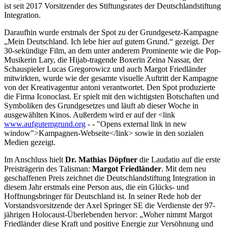
ist seit 2017 Vorsitzender des Stiftungsrates der Deutschlandstiftung
Integration.
Daraufhin wurde erstmals der Spot zu der Grundgesetz-Kampagne
„Mein Deutschland. Ich lebe hier auf gutem Grund.“ gezeigt. Der
30-sekündige Film, an dem unter anderem Prominente wie die Pop-
Musikerin Lary, die Hijab-tragende Boxerin Zeina Nassar, der
Schauspieler Lucas Gregorowicz und auch Margot Friedländer
mitwirkten, wurde wie der gesamte visuelle Auftritt der Kampagne
von der Kreativagentur antoni verantwortet. Den Spot produzierte
die Firma Iconoclast. Er spielt mit den wichtigsten Botschaften und
Symboliken des Grundgesetzes und läuft ab dieser Woche in
ausgewählten Kinos. Außerdem wird er auf der <link
www.aufgutemgrund.org
- - "Opens external link in new
window">Kampagnen-Webseite</link> sowie in den sozialen
Medien gezeigt.
Im Anschluss hielt
Dr. Mathias Döpfner
die Laudatio auf die erste
Preisträgerin des Talisman:
Margot Friedländer
. Mit dem neu
geschaffenen Preis zeichnet die Deutschlandstiftung Integration in
diesem Jahr erstmals eine Person aus, die ein Glücks- und
Hoffnungsbringer für Deutschland ist. In seiner Rede hob der
Vorstandsvorsitzende der Axel Springer SE die Verdienste der 97-
jährigen Holocaust-Überlebenden hervor: „Woher nimmt Margot
Friedländer diese Kraft und positive Energie zur Versöhnung und