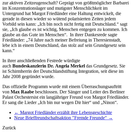
zur aktiven Zeitzeugenschaft? Geprägt von größtmöglicher Barbarei
im Konzentrationslager und mutigster Menschlichkeit im
Untergrund hat Margot Friedländer eine Haltung entwickelt, die
gerade in diesen wieder so wütend polarisierten Zeiten jedem
Vorbild sein kann: „Ich bin noch nicht fertig mit Deutschland.“ sagt
sie, „Ich glaube es ist wichtig, Menschen entgegen zu kommen. Ich
glaube an das Gute im Menschen“. In ihrer Dankesrede sagte
Friedländer: „74 Jahre nach meiner Befreiung in Theresienstadt,
lebe ich in einem Deutschland, das stolz auf sein Grundgesetz sein
kann.“
In ihrer anschließenden Festrede würdigte
auch
Bundeskanzlerin Dr. Angela Merkel
das Grundgesetz. Sie
ist Schirmherrin der Deutschlandstiftung Integration, seit diese im
Jahr 2008 gegründet wurde.
Das offizielle Programm wurde mit einem Überraschungsauftritt
von
Max Raabe
beschlossen. Der Sänger und Leiter des Berliner
Palast Orchestersist ein langjähriger Freund von Margot Friedländer.
Er sang die Lieder „Ich bin nur wegen Dir hier“ und „Ninon“.
←
Margot Friedländer erzählt ihre Lebensgeschichte
Neue Brieffreundschaftsaktion "Fremde Freunde"
→
Zurück