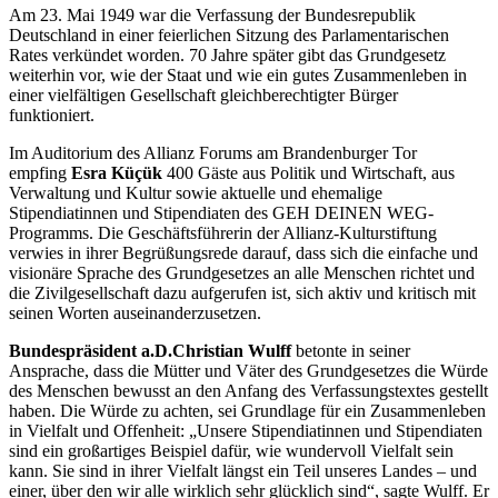
Am 23. Mai 1949 war die Verfassung der Bundesrepublik
Deutschland in einer feierlichen Sitzung des Parlamentarischen
Rates verkündet worden. 70 Jahre später gibt das Grundgesetz
weiterhin vor, wie der Staat und wie ein gutes Zusammenleben in
einer vielfältigen Gesellschaft gleichberechtigter Bürger
funktioniert.
Im Auditorium des Allianz Forums am Brandenburger Tor
empfing
Esra Küçük
400 Gäste aus Politik und Wirtschaft, aus
Verwaltung und Kultur sowie aktuelle und ehemalige
Stipendiatinnen und Stipendiaten des GEH DEINEN WEG-
Programms. Die Geschäftsführerin der Allianz-Kulturstiftung
verwies in ihrer Begrüßungsrede darauf, dass sich die einfache und
visionäre Sprache des Grundgesetzes an alle Menschen richtet und
die Zivilgesellschaft dazu aufgerufen ist, sich aktiv und kritisch mit
seinen Worten auseinanderzusetzen.
Bundespräsident a.D.
Christian Wulff
betonte in seiner
Ansprache, dass die Mütter und Väter des Grundgesetzes die Würde
des Menschen bewusst an den Anfang des Verfassungstextes gestellt
haben. Die Würde zu achten, sei Grundlage für ein Zusammenleben
in Vielfalt und Offenheit: „Unsere Stipendiatinnen und Stipendiaten
sind ein großartiges Beispiel dafür, wie wundervoll Vielfalt sein
kann. Sie sind in ihrer Vielfalt längst ein Teil unseres Landes – und
einer, über den wir alle wirklich sehr glücklich sind“, sagte Wulff. Er