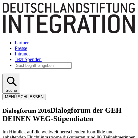
Partner
Presse
Intranet
Jetzt Spenden
Suche
MENÜ
SCHLIESSEN
Dialogforum der GEH
Dialogforum 2016
DEINEN WEG-Stipendiaten
Im Hinblick auf die weltweit herrschenden Konflikte und
anhaltenden Flüchtlingsströme diskutierten rund 80 Teilnehmerinnen