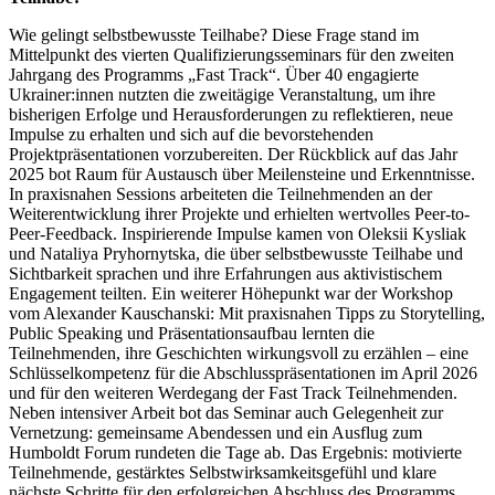
Wie gelingt selbstbewusste Teilhabe? Diese Frage stand im
Mittelpunkt des vierten Qualifizierungsseminars für den zweiten
Jahrgang des Programms „Fast Track“. Über 40 engagierte
Ukrainer:innen nutzten die zweitägige Veranstaltung, um ihre
bisherigen Erfolge und Herausforderungen zu reflektieren, neue
Impulse zu erhalten und sich auf die bevorstehenden
Projektpräsentationen vorzubereiten. Der Rückblick auf das Jahr
2025 bot Raum für Austausch über Meilensteine und Erkenntnisse.
In praxisnahen Sessions arbeiteten die Teilnehmenden an der
Weiterentwicklung ihrer Projekte und erhielten wertvolles Peer-to-
Peer-Feedback. Inspirierende Impulse kamen von Oleksii Kysliak
und Nataliya Pryhornytska, die über selbstbewusste Teilhabe und
Sichtbarkeit sprachen und ihre Erfahrungen aus aktivistischem
Engagement teilten. Ein weiterer Höhepunkt war der Workshop
vom Alexander Kauschanski: Mit praxisnahen Tipps zu Storytelling,
Public Speaking und Präsentationsaufbau lernten die
Teilnehmenden, ihre Geschichten wirkungsvoll zu erzählen – eine
Schlüsselkompetenz für die Abschlusspräsentationen im April 2026
und für den weiteren Werdegang der Fast Track Teilnehmenden.
Neben intensiver Arbeit bot das Seminar auch Gelegenheit zur
Vernetzung: gemeinsame Abendessen und ein Ausflug zum
Humboldt Forum rundeten die Tage ab. Das Ergebnis: motivierte
Teilnehmende, gestärktes Selbstwirksamkeitsgefühl und klare
nächste Schritte für den erfolgreichen Abschluss des Programms.