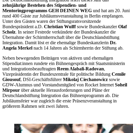
zehnjährige Bestehen des Stipendien- und
Mentoringprogramms GEH DEINEN WEG
und hat am 20. Juni
rund 400 Gäste zur Jubiläumsveranstaltung in Berlin empfangen.
Unter den Gästen waren der Stiftungsratsvorsitzende
Bundespräsident a.D.
Christian Wulff
sowie Bundeskanzler
Olaf
Scholz
. In seiner Festrede verkündete der Bundeskanzler die
Übernahme der Schirmherrschaft über die Deutschlandstiftung
Integration. Damit löst er die ehemalige Bundeskanzlerin
Dr.
Angela Merkel
nach 14 Jahren als Schirmherrin der Stiftung ab.
Neben bewegenden Beiträgen von aktiven und ehemaligen
Stipendiat:innen rundete ein Bühnengespräch mit Staatsministerin
und Integrationsbeauftragten
Reem Alabali-Radovan
,
Vizepräsidentin der Bundeszentrale für politische Bildung
Cemile
Giousouf
, DSI-Geschäftsführer
Mikolaj Ciechanowicz
sowie
GDW-Alumnus und Vorstandsmitglied von Rocket Internet
Soheil
Mirpour
über aktuelle Herausforderungen und Pläne der
Deutschlandstiftung Integration das Bühnenprogramm ab. Die
Jubiläumsfeier war zugleich die erste Präsenzveranstaltung in
größerem Rahmen seit zwei Jahren.