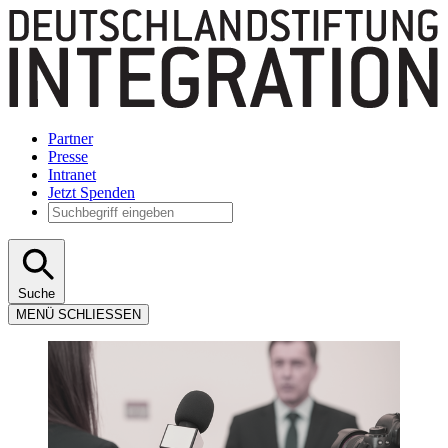
Partner
Presse
Intranet
Jetzt Spenden
Suche
MENÜ
SCHLIESSEN